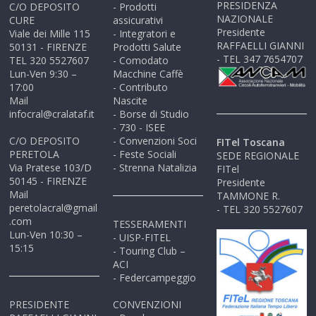
PRESIDENZA
C/O DEPOSITO
- Prodotti
NAZIONALE
CURE
assicurativi
Presidente
Viale dei Mille 115
- Integratori e
RAFFAELLI GIANNI
50131 - FIRENZE
Prodotti Salute
- TEL 347 7654707
TEL 320 5527607
- Comodato
Lun-Ven 9:30 –
Macchine Caffè
17:00
- Contributo
Mail
Nascite
infocral@cralataf.it
- Borse di Studio
- 730 - ISEE
C/O DEPOSITO
- Convenzioni Soci
FITel Toscana
PERETOLA
- Feste Sociali
SEDE REGIONALE
Via Pratese 103/D
- Strenna Natalizia
FITel
50145 - FIRENZE
Presidente
Mail
TAMMONE R.
peretolacral@gmail
- TEL 320 5527607
.com
TESSERAMENTI
Lun-Ven 10:30 –
- UISP-FITEL
15:15
- Touring Club –
ACI
- Federcampeggio
PRESIDENTE
CONVENZIONI