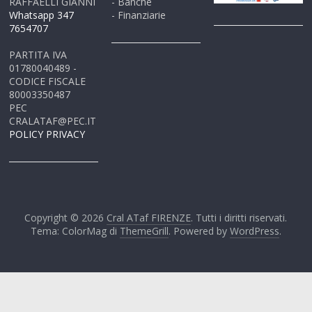
RAFFAELLI GIANNI
- Banche
Whatsapp 347
- Finanziarie
7654707
PARTITA IVA
01780040489 -
CODICE FISCALE
80003350487
PEC
CRALATAF@PEC.IT
POLICY PRIVACY
Copyright © 2026
Cral ATaf FIRENZE
. Tutti i diritti riservati.
Tema: ColorMag di
ThemeGrill
. Powered by
WordPress
.