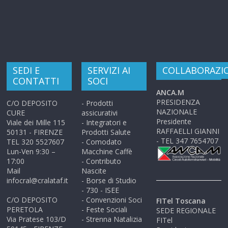
SEDI E
SERVIZI AI
COLLABORAZI
CONTATTI
SOCI
ANCA.M
PRESIDENZA
C/O DEPOSITO
- Prodotti
NAZIONALE
CURE
assicurativi
Presidente
Viale dei Mille 115
- Integratori e
RAFFAELLI GIANNI
50131 - FIRENZE
Prodotti Salute
- TEL 347 7654707
TEL 320 5527607
- Comodato
Lun-Ven 9:30 –
Macchine Caffè
17:00
- Contributo
Mail
Nascite
infocral@cralataf.it
- Borse di Studio
- 730 - ISEE
C/O DEPOSITO
- Convenzioni Soci
FITel Toscana
PERETOLA
- Feste Sociali
SEDE REGIONALE
Via Pratese 103/D
- Strenna Natalizia
FITel