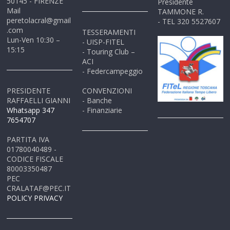
50145 - FIRENZE
Presidente
Mail
TAMMONE R.
peretolacral@gmail
- TEL 320 5527607
.com
TESSERAMENTI
Lun-Ven 10:30 –
- UISP-FITEL
15:15
- Touring Club –
ACI
- Federcampeggio
PRESIDENTE
CONVENZIONI
RAFFAELLI GIANNI
- Banche
Whatsapp 347
- Finanziarie
7654707
PARTITA IVA
01780040489 -
CODICE FISCALE
80003350487
PEC
CRALATAF@PEC.IT
POLICY PRIVACY