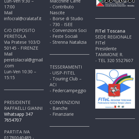
Lun-Ven 9:30 –
Macchine Caffè
17:00
- Contributo
Mail
Nascite
infocral@cralataf.it
- Borse di Studio
- 730 - ISEE
C/O DEPOSITO
- Convenzioni Soci
FITel Toscana
PERETOLA
- Feste Sociali
SEDE REGIONALE
Via Pratese 103/D
- Strenna Natalizia
FITel
50145 - FIRENZE
Presidente
Mail
TAMMONE R.
peretolacral@gmail
- TEL 320 5527607
.com
TESSERAMENTI
Lun-Ven 10:30 –
- UISP-FITEL
15:15
- Touring Club –
ACI
- Federcampeggio
PRESIDENTE
CONVENZIONI
RAFFAELLI GIANNI
- Banche
Whatsapp 347
- Finanziarie
7654707
PARTITA IVA
01780040489 -