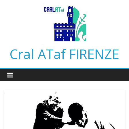
Salta
al
contenuto
Cral ATaf FIRENZE