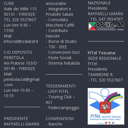
NAZIONALE
CURE
assicurativi
Presidente
Viale dei Mille 115
- Integratori e
RAFFAELLI GIANNI
50131 - FIRENZE
Prodotti Salute
- TEL 347 7654707
TEL 320 5527607
- Comodato
Lun-Ven 9:30 –
Macchine Caffè
17:00
- Contributo
Mail
Nascite
infocral@cralataf.it
- Borse di Studio
- 730 - ISEE
C/O DEPOSITO
- Convenzioni Soci
FITel Toscana
PERETOLA
- Feste Sociali
SEDE REGIONALE
Via Pratese 103/D
- Strenna Natalizia
FITel
50145 - FIRENZE
Presidente
Mail
TAMMONE R.
peretolacral@gmail
- TEL 320 5527607
.com
TESSERAMENTI
Lun-Ven 10:30 –
- UISP-FITEL
15:15
- Touring Club –
ACI
- Federcampeggio
PRESIDENTE
CONVENZIONI
RAFFAELLI GIANNI
- Banche