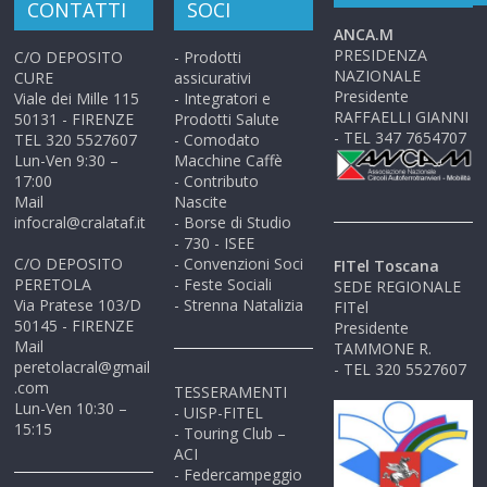
CONTATTI
SOCI
ANCA.M
PRESIDENZA
C/O DEPOSITO
- Prodotti
NAZIONALE
CURE
assicurativi
Presidente
Viale dei Mille 115
- Integratori e
RAFFAELLI GIANNI
50131 - FIRENZE
Prodotti Salute
- TEL 347 7654707
TEL 320 5527607
- Comodato
Lun-Ven 9:30 –
Macchine Caffè
17:00
- Contributo
Mail
Nascite
infocral@cralataf.it
- Borse di Studio
- 730 - ISEE
C/O DEPOSITO
- Convenzioni Soci
FITel Toscana
PERETOLA
- Feste Sociali
SEDE REGIONALE
Via Pratese 103/D
- Strenna Natalizia
FITel
50145 - FIRENZE
Presidente
Mail
TAMMONE R.
peretolacral@gmail
- TEL 320 5527607
.com
TESSERAMENTI
Lun-Ven 10:30 –
- UISP-FITEL
15:15
- Touring Club –
ACI
- Federcampeggio