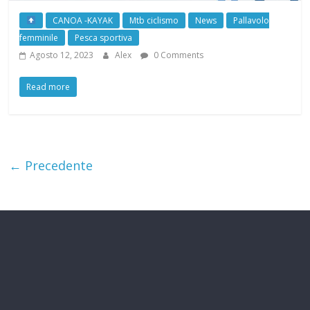
CANOA -KAYAK
Mtb ciclismo
News
Pallavolo
femminile
Pesca sportiva
Agosto 12, 2023
Alex
0 Comments
Read more
← Precedente