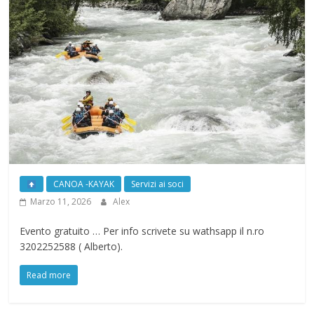
CANOA -KAYAK
Servizi ai soci
Marzo 11, 2026
Alex
Evento gratuito … Per info scrivete su wathsapp il n.ro
3202252588 ( Alberto).
Read more