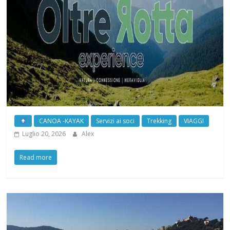
CANOA -KAYAK
Servizi ai soci
Trekking
VIAGGI
Luglio 20, 2026
Alex
Read more