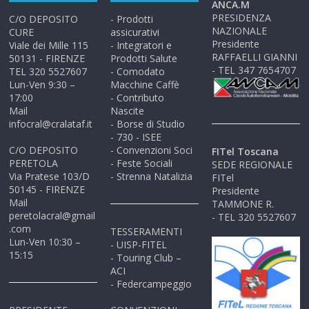
ANCA.M
PRESIDENZA
C/O DEPOSITO
- Prodotti
NAZIONALE
CURE
assicurativi
Presidente
Viale dei Mille 115
- Integratori e
RAFFAELLI GIANNI
50131 - FIRENZE
Prodotti Salute
- TEL 347 7654707
TEL 320 5527607
- Comodato
Lun-Ven 9:30 –
Macchine Caffè
17:00
- Contributo
Mail
Nascite
infocral@cralataf.it
- Borse di Studio
- 730 - ISEE
C/O DEPOSITO
- Convenzioni Soci
FITel Toscana
PERETOLA
- Feste Sociali
SEDE REGIONALE
Via Pratese 103/D
- Strenna Natalizia
FITel
50145 - FIRENZE
Presidente
Mail
TAMMONE R.
peretolacral@gmail
- TEL 320 5527607
.com
TESSERAMENTI
Lun-Ven 10:30 –
- UISP-FITEL
15:15
- Touring Club –
ACI
- Federcampeggio