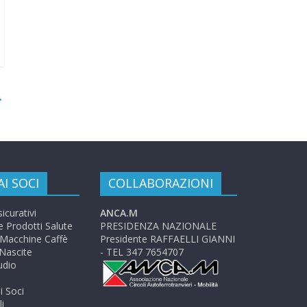
→
AI SOCI
COLLABORAZIONI
icurativi
ANCA.M
 e Prodotti Salute
PRESIDENZA NAZIONALE
Macchine Caffè
Presidente RAFFAELLI GIANNI
 Nascite
- TEL 347 7654707
udio
i Soci
i