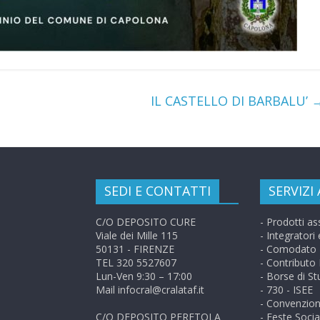
IL CASTELLO DI BARBALU’
SEDI E CONTATTI
SERVIZI 
C/O DEPOSITO CURE
- Prodotti ass
Viale dei Mille 115
- Integratori
50131 - FIRENZE
- Comodato 
TEL 320 5527607
- Contributo
Lun-Ven 9:30 – 17:00
- Borse di St
Mail infocral@cralataf.it
- 730 - ISEE
- Convenzion
C/O DEPOSITO PERETOLA
- Feste Social