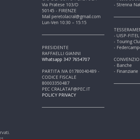
Via Pratese 103/D
- Strenna Nat
50145 - FIRENZE
Mail peretolacral@gmail.com
Lun-Ven 10:30 – 15:15
TESSERAME
- UISP-FITEL
- Touring Clu
PRESIDENTE
- Federcamp
RAFFAELLI GIANNI
Whatsapp 347 7654707
CONVENZIO
- Banche
PARTITA IVA 01780040489 -
- Finanziarie
CODICE FISCALE
80003350487
PEC CRALATAF@PEC.IT
POLICY PRIVACY
ervati.
ss
.