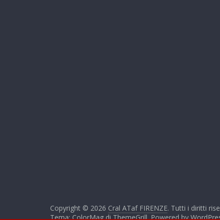
Copyright © 2026
Cral ATaf FIRENZE
. Tutti i diritti ris
Tema: ColorMag di
ThemeGrill
. Powered by
WordPre