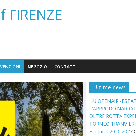
af FIRENZE
VENZIONI
NEGOZIO
CONTATTI
Ultime news
HU OPENAIR -ESTAT
L’APPRODO NARRATI
OLTRE ROTTA EXPE
TORNEO TRANVIERI 
Fantataf 2026 2027