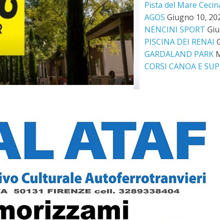
Pista del Mare Cecin
AGOS
Giugno 10, 20
NENCINI SPORT
Giu
PISCINA DEI RENAI
GARDALAND PARK
M
CORSI CANOA E SUP
CANOA -KAYA
rso Letterario
OLTRE ROTT
Luglio 20, 2026