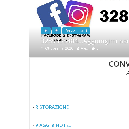
Servizi ai soci
3289338404…Aggiungimi nei c
Ottobre 19, 2020
Alex
0
CONV