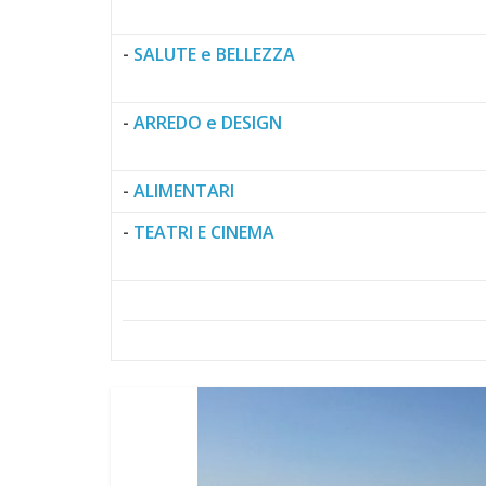
-
RISTORAZIONE
-
VIAGGI e HOTEL
-
SALUTE e BELLEZZA
-
ARREDO e DESIGN
-
ALIMENTARI
-
TEATRI E CINEMA